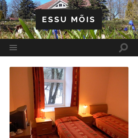
ESSU MÕIS
Toggle
Toggle
search
mobile
field
menu